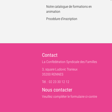
Notre catalogue de formations en
animation
Procédure d’inscription
Contact
La Confédération Syndicale des Familles
3, square Ludovic Trarieux
35200 RENNES
Tél. : 02 23 30 12 12
Nous contacter
Veuillez compléter le formulaire ci-contre