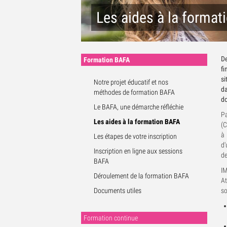
Les aides à la format
Sous-menu Formations
D
Formation BAFA
f
si
Notre projet éducatif et nos
da
méthodes de formation BAFA
do
Le BAFA, une démarche réfléchie
Pa
Les aides à la formation BAFA
(C
à 
Les étapes de votre inscription
d'
Inscription en ligne aux sessions
de
BAFA
I
Déroulement de la formation BAFA
At
Documents utiles
so
Formation continue