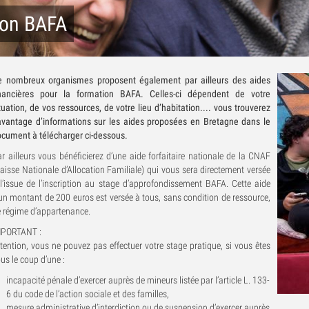
ion BAFA
e nombreux organismes proposent également par ailleurs des aides
inancières pour la formation BAFA. Celles-ci dépendent de votre
tuation, de vos ressources, de votre lieu d’habitation.... vous trouverez
vantage d’informations sur les aides proposées en Bretagne dans le
cument à télécharger ci-dessous.
r ailleurs vous bénéficierez d’une aide forfaitaire nationale de la CNAF
aisse Nationale d’Allocation Familiale) qui vous sera directement versée
l’issue de l’inscription au stage d’approfondissement BAFA. Cette aide
un montant de 200 euros est versée à tous, sans condition de ressource,
 régime d’appartenance.
MPORTANT :
tention, vous ne pouvez pas effectuer votre stage pratique, si vous êtes
us le coup d’une :
incapacité pénale d’exercer auprès de mineurs listée par l’article L. 133-
6 du code de l’action sociale et des familles,
mesure administrative d’interdiction ou de suspension d’exercer auprès