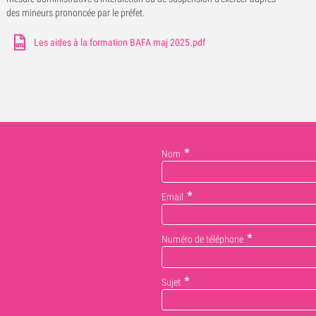
des mineurs prononcée par le préfet.
Les aides à la formation BAFA maj 2025.pdf
Nom
Email
Numéro de téléphone
Sujet