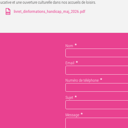
ucative et une ouverture culturelle dans nos accueils de loisirs.
livret_dinformations_handicap_maj_2026.pdf
Nom
Email
Numéro de téléphone
Sujet
Message